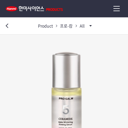
Product
프로-캄
All
이전