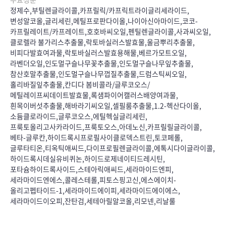
정제수,부틸렌글라이콜,카프릴릭/카프릭트라이글리세라이드,
변성알코올,글리세린,메틸프로판다이올,나이아신아마이드,코코-
카프릴레이트/카프레이트,호호바씨오일,펜틸렌글라이콜,사과씨오일,
클로렐라 불가리스추출물,락토바실러스발효물,울금뿌리추출물,
비피다발효여과물,락토바실러스발효용해물,베르가모트오일,
라벤더오일,인도멀구슬나무꽃추출물,인도멀구슬나무잎추출물,
참산호말추출물,인도멀구슬나무껍질추출물,드럼스틱씨오일,
홀리바질잎추출물,칸디다 봄비콜라/글루코오스/
메틸레이프씨데이트발효물,록샘파이어캘러스배양여과물,
흰목이버섯추출물,해바라기씨오일,셀필룸추출물,1.2-헥산다이올,
소듐클로라이드,글루코오스,에틸헥실글리세린,
프룩토올리고사카라이드,프룩토오스,아데노신,카프릴릴글라이콜,
베타-글루칸,하이드록시프로필사이클로덱스트린,토코페롤,
글루타티온,티옥틱애씨드,다이프로필렌글라이콜,에톡시다이글라이콜,
하이드록시데실유비퀴논,하이드로제네이티드레시틴,
포타슘하이드록사이드,스테아릭애씨드,세라마이드엔피,
세라마이드엔에스,콜레스테롤,피토스핑고신,에스에이치-
올리고펩타이드-1,세라마이드에이피,세라마이드에이에스,
세라마이드이오피,잔탄검,세테아릴알코올,리모넨,리날룰